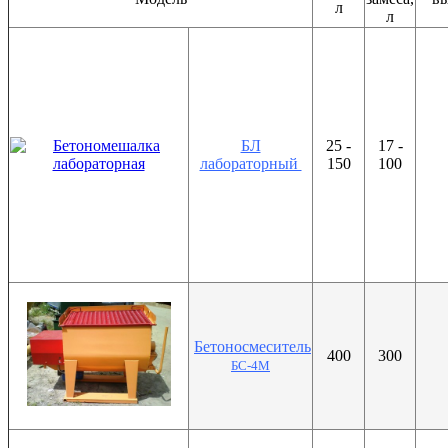
л
л
БЛ
25 -
17 -
лабораторный
150
100
Бетоносмеситель
400
300
БС-4М