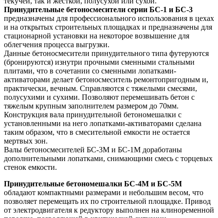
текучей, так и жесткой, полусухой или сухой.
Принудительные бетоносмесители серии БС-1 и БС-3
предназначены для профессионального использования в цехах
и на открытых строительных площадках и предназначены для
стационарной установки на некоторое возвышение для
облегчения процесса выгрузки.
Данные бетоносмесители принудительного типа футеруются
(бронируются) изнутри прочными сменными стальными
плитами, что в сочетании со сменными лопатками-
активаторами делает бетоносмеситель ремонтопригодным и,
практически, вечным.
Справляются с тяжелыми смесями,
полусухими и сухими.
Позволяют перемешивать бетон с
тяжелым крупным заполнителем размером до 70мм.
Конструкция вала принудительной бетономешалки с
установленными на него лопатками-активаторами сделана
таким образом, что в смесительной емкости не остается
мертвых зон.
Валы бетоносмесителей БС-3М и БС-1М доработаны
дополнительными лопатками, снимающими смесь с торцевых
стенок емкости.
Принудительные бетономешалки БС-4М и БС-5М
обладают компактными размерами и небольшим весом, что
позволяет перемещать их по строительной площадке.
Привод
от электродвигателя к редуктору выполнен на клиноременной