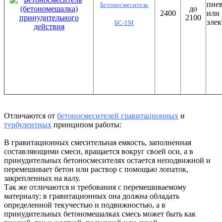
пне
Бетоносмеситель
до
2400
или
2100
эле
БС-1М
Отличаются от
бетоносмесителей гравитационных
и
турбулентных
принципом работы:
В гравитационных смесительная емкость, заполненная
составляющими смеси, вращается вокруг своей оси, а в
принудительных бетоносмесителях остается неподвижной и
перемешивает бетон или раствор с помощью лопаток,
закрепленных на валу.
Так же отличаются и требования с перемешиваемому
материалу: в гравитационных она должна обладать
определенной текучестью и подвижностью, а в
принудительных бетономешалках смесь может быть как