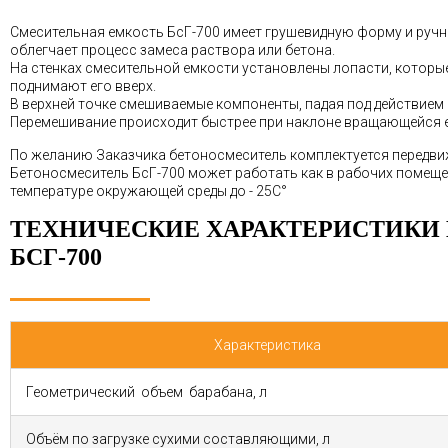
Смесительная емкость БсГ-700 имеет грушевидную форму и ручн
облегчает процесс замеса раствора или бетона.
На стенках смесительной емкости установлены лопасти, которы
поднимают его вверх.
В верхней точке смешиваемые компоненты, падая под действием
Перемешивание происходит быстрее при наклоне вращающейся 
По желанию Заказчика бетоносмеситель комплектуется перед
Бетоносмеситель БсГ-700 может работать как в рабочих помещен
температуре окружающей среды до - 25С°
ТЕХНИЧЕСКИЕ ХАРАКТЕРИСТИКИ
БСГ-700
Характеристика
Геометрический объем барабана, л
Объём по загрузке сухими составляющими, л