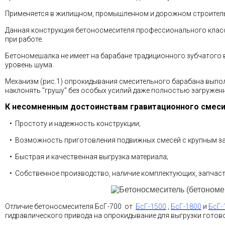
Применяется в жилищном, промышленном и дорожном строитель
Данная конструкция бетоносмесителя профессионального класс
при работе.
Бетономешалка не имеет на барабане традиционного зубчатого
уровень шума.
Механизм (рис.1) опрокидывания смесительного барабана выпо
наклонять "грушу" без особых усилий даже полностью загружен
К несомненным достоинствам гравитационного смеси
• Простоту и надежность конструкции;
• Возможность приготовления подвижных смесей с крупным за
• Быстрая и качественная выгрузка материала;
• Собственное производство, наличие комплектующих, запчаст
Отличие бетоносмесителя БсГ-700 от
БсГ-1500
,
БсГ-1800
и
БсГ-
гидравлического привода на опрокидывание для выгрузки готов